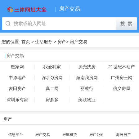
房产交易
您的位置:
首页
>
生活服务
>
房产
>
房产交易
房产交易
链家网
我爱我家
贝壳找房
21世纪不动产
中原地产
深圳Q房网
海南我房网
广州房王网
麦田房产
真二网
丽兹行
信义房屋
深圳乐有家
房多多
美联物业
房产
信息平台
房产交易
房屋租赁
房产公司
海外房产