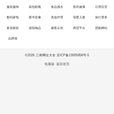
服装服饰
箱包鞋靴
食品酒水
医药健康
日用百货
数码家电
图书音像
美妆护理
母婴儿童
旅行票务
家居家纺
虚拟物品
威客众包
商贸平台
团购网站
品牌墙
©
2026 三体网址大全 京ICP备13005958号-5
电脑版
返回首页