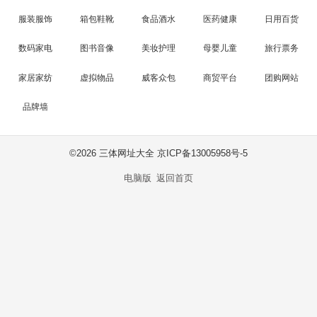
服装服饰
箱包鞋靴
食品酒水
医药健康
日用百货
数码家电
图书音像
美妆护理
母婴儿童
旅行票务
家居家纺
虚拟物品
威客众包
商贸平台
团购网站
品牌墙
©
2026 三体网址大全 京ICP备13005958号-5
电脑版
返回首页