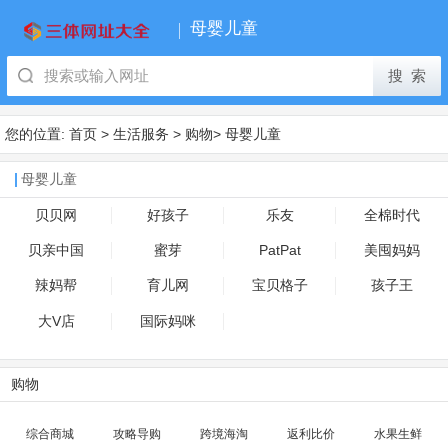
母婴儿童
您的位置:
首页
>
生活服务
>
购物
>
母婴儿童
母婴儿童
贝贝网
好孩子
乐友
全棉时代
贝亲中国
蜜芽
PatPat
美囤妈妈
辣妈帮
育儿网
宝贝格子
孩子王
大V店
国际妈咪
购物
综合商城
攻略导购
跨境海淘
返利比价
水果生鲜