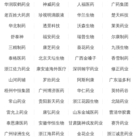
华润双鹤药业
神威药业
人福医药
广药集团
老百姓大药房
珍视明滴眼液
华兰生物
楚天科技
华北制药
透景科技
沃森生物
莱美药业
舒泰神
福安药业
瑞普生物
尔康制药
三精制药
康芝药业
葵花药业
九强生物
泰格医药
北京天坛生物
广西金嗓子
香雪制药
浙江佐力药业
康安途海外医疗
深圳翰宇药业
修正药业
山河药辅
罗欣药业
阿斯利康
广东溢多利
梧州中恒集团
广州博济医药
华仁药业
英特药谷
常山药业
贵阳新天药业
浙江花园生物
北陆药业
雷允上药业
康弘药业
山东金城医药
曹清华胶囊
泰恩康医药
安徽华恒生物
甘肃陇神戎发药业
赛升药业
广州绿洲生化
浙江海昇药业
金花企业
浙江诚意药业