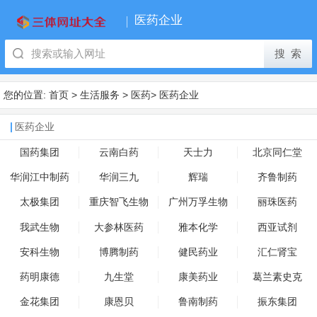
医药企业
您的位置:
首页
>
生活服务
>
医药
>
医药企业
医药企业
国药集团
云南白药
天士力
北京同仁堂
华润江中制药
华润三九
辉瑞
齐鲁制药
太极集团
重庆智飞生物
广州万孚生物
丽珠医药
我武生物
大参林医药
雅本化学
西亚试剂
安科生物
博腾制药
健民药业
汇仁肾宝
药明康德
九生堂
康美药业
葛兰素史克
金花集团
康恩贝
鲁南制药
振东集团