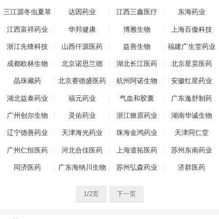
三江源冬虫夏草
达因药业
江西三鑫医疗
东海药业
江西富祥药业
华邦健康
博雅生物
上海百傲科技
浙江先锋科技
山西仟源医药
益善生物
福建广生堂药业
成都欧林生物
北京诺思兰德
湖北长江医药
北京星昊医药
晶珠藏药
北京赛德盛医药
杭州阿诺生物
安徽红星药业
湖北益泰药业
福元药业
气血和胶囊
广东逸舒制药
广州创尔生物
灵佑药业
浙江燎原药业
湖南华诚生物
辽宁德善药业
天津海光药业
珠海金鸿药业
天津同仁堂
广州仁恒医药
河北合佳医药
上海道拓医药
苏州东南药业
同济医药
广东海纳川生物
苏州弘森药业
济群医药
1/2页
下一页