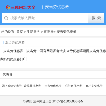
麦当劳优惠券
您的位置:
首页
>
生活服务
>
优惠券
>
麦当劳优惠券
麦当劳优惠券
麦当劳优惠券
麦当劳中国官网最
券老大麦当劳优惠
嘻嘻网麦当劳优惠
新优惠券
券
券
券妈妈优惠券打印
优惠券
网上购物优惠券
肯德基优惠券
麦当劳优惠券
必胜客优惠券
真功夫优惠券
©
2026 三体网址大全 京ICP备13005958号-5