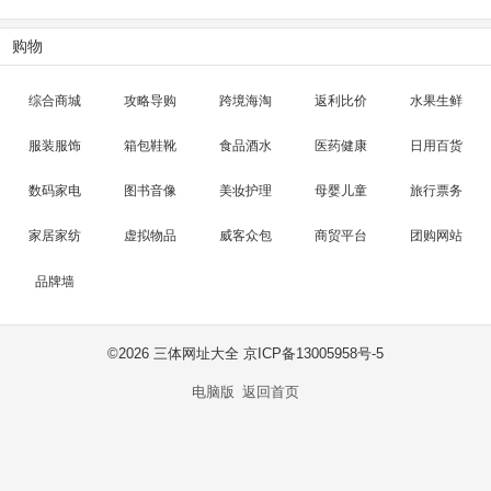
购物
综合商城
攻略导购
跨境海淘
返利比价
水果生鲜
服装服饰
箱包鞋靴
食品酒水
医药健康
日用百货
数码家电
图书音像
美妆护理
母婴儿童
旅行票务
家居家纺
虚拟物品
威客众包
商贸平台
团购网站
品牌墙
©
2026 三体网址大全 京ICP备13005958号-5
电脑版
返回首页