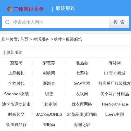
服装服饰
您的位置:
首页
>
生活服务
>
购物
>
服装服饰
服装服饰
蘑菇街
梦芭莎
唯品会
有货网
上品折扣
邦购网
七匹狼
I.T官方商城
全棉时代
斯凯奇
GAP官网
前店后厂服装批发
Shopbop女装
识货
衣联网
优个网户外用品
迪卡侬运动超市
T社定制
优衣库网络
TheNorthFace
时尚起义
JACK&JONES
宏鼎品库(原拍酷
Levi's中国
网)
铁血君品行
壹时尚
海澜之家